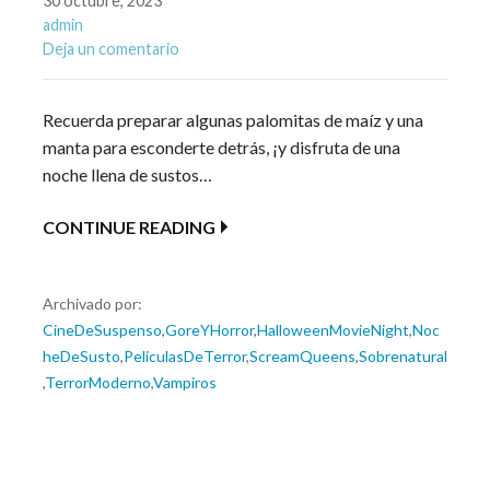
30 octubre, 2023
admin
Deja un comentario
Recuerda preparar algunas palomitas de maíz y una
manta para esconderte detrás, ¡y disfruta de una
noche llena de sustos…
CONTINUE READING
Archivado por:
CineDeSuspenso
,
GoreYHorror
,
HalloweenMovieNight
,
Noc
heDeSusto
,
PeliculasDeTerror
,
ScreamQueens
,
Sobrenatural
,
TerrorModerno
,
Vampiros