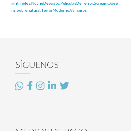
ight
,
inglés
,
NocheDeSusto
,
PeliculasDeTerror
,
ScreamQuee
ns
,
Sobrenatural
,
TerrorModerno
,
Vampiros
SÍGUENOS