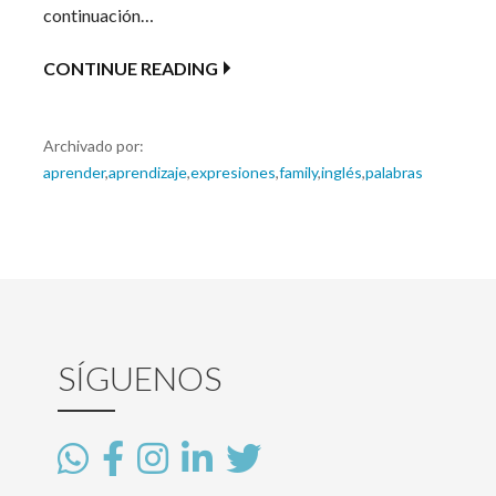
continuación…
CONTINUE READING
Archivado por:
aprender
,
aprendizaje
,
expresiones
,
family
,
inglés
,
palabras
SÍGUENOS