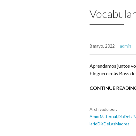
Vocabular
8 mayo, 2022
admin
Aprendamos juntos voc
bloguero más Boss de
CONTINUE READIN
Archivado por:
AmorMaternal
,
DíaDeLa
larioDíaDeLasMadres