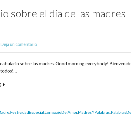
io sobre el día de las madres
Deja un comentario
abulario sobre las madres. Good morning everybody! Bienvenidos
 todos!…
G
Madre
,
FestividadEspecial
,
LenguajeDelAmor
,
MadresYPalabras
,
PalabrasD