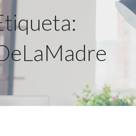
Etiqueta:
DeLaMadre