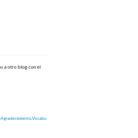
 a otro blog con el
eAgradecimiento
,
Vocabu