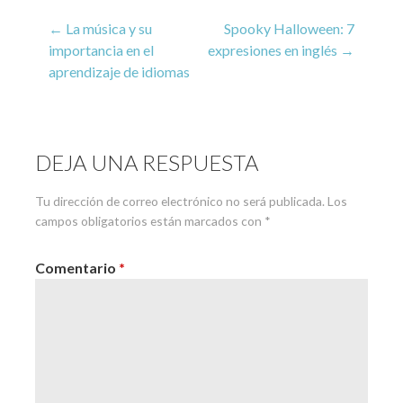
Navegación
← La música y su
Spooky Halloween: 7
importancia en el
expresiones en inglés →
aprendizaje de idiomas
de
entradas
DEJA UNA RESPUESTA
Tu dirección de correo electrónico no será publicada.
Los
campos obligatorios están marcados con
*
Comentario
*